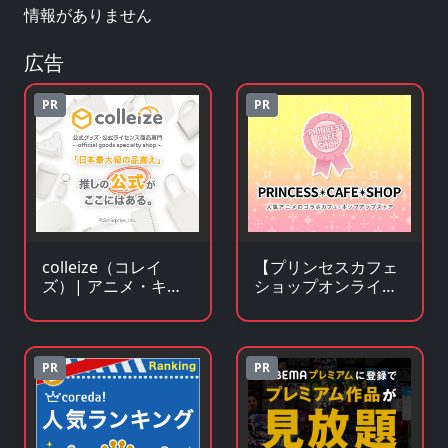
情報がありません
広告
PR
PR
【プリンセスカフェ
colleize（コレイ
ショップオンライ
ズ）| アニメ・キャ
ン】アニメ・キャラ
ラクター公式グッ
クターグッズの通販
ズ・公式ライセンス
サイト
商品専門サイト
PR
PR