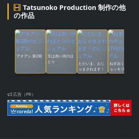
Tatsunoko Production 制作の他
の作品
アオアシ 第2期
天は赤い河のほ
とり
ただいま、おじ
ねずみくんのチ
ゃまされます！
ョッキ (TV)
広告（PR）