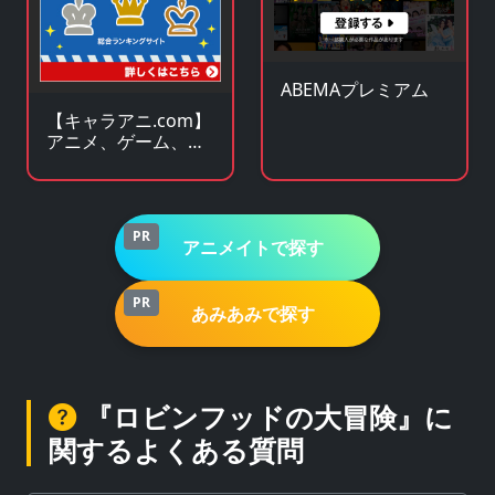
ABEMAプレミアム
【キャラアニ.com】
アニメ、ゲーム、ア
イドル関連 人気グッ
ズの総合オンライン
ストア
PR
アニメイトで探す
PR
あみあみで探す
『ロビンフッドの大冒険』に
関するよくある質問