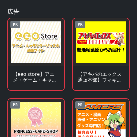
広告
PR
PR
【アキバのエックス
【eeo store】アニ
通販本部】フィギュ
メ・ゲーム・キャラ
アやキャラクターグ
クターグッズの通販
ッズがアキバ価格で
サイト
買える！
PR
PR