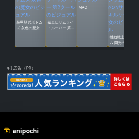
MAO
装甲騎兵ボトム
鎧真伝サムライ
ズ 灰色の魔女
トルーパー 第2
クール
機動戦士ガンダ
ム 閃光のハサウ
ェイ キルケーの
魔女
広告（PR）
anipochi