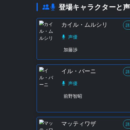
登場キャラクターと声
カイル・ムルシリ
詳
声優
加藤渉
イル・バーニ
詳
声優
前野智昭
マッティワザ
詳