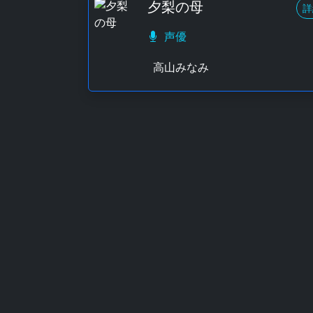
夕梨の母
詳
声優
高山みなみ