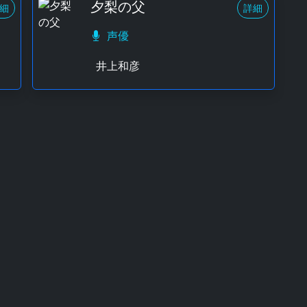
夕梨の父
細
詳細
声優
井上和彦