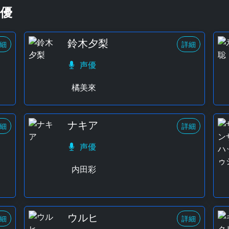
優
鈴木夕梨
細
詳細
声優
橘美來
ナキア
細
詳細
声優
内田彩
ウルヒ
細
詳細