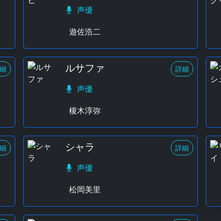
声優
遊佐浩二
ルサファ
細
詳細
声優
榎木淳弥
シャラ
細
詳細
声優
松岡美里