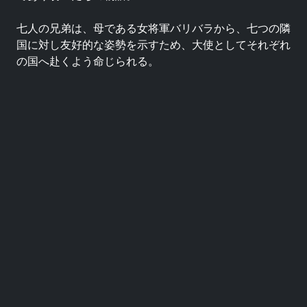
七人の兄弟は、母である女将軍バリバラから、七つの隣
国に対し友好的な姿勢を示すため、大使としてそれぞれ
の国へ赴くよう命じられる。