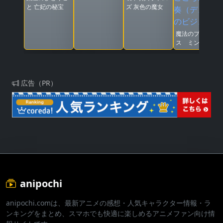
と 亡妃の秘宝
ズ 灰色の魔女
魔法のプリンセ
ス ミンキーモ
モ 憧れの夢へ
まごころの二重
奏（デュオ）
広告（PR）
anipochi
anipochi.comは、最新アニメの感想・人気キャラクター情報・ラ
ンキングをまとめ、スマホでも快適に楽しめるアニメファン向け情