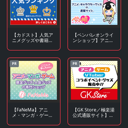
【カドスト】人気ア
【ペンパレオンライ
ニメグッズや書籍の
ンショップ】アニ
KADOKAWA公式オン
メ・キャラクターグ
ラインストア
ッズの通販サイト
PR
PR
【FaNeMa】アニ
【GK Store／極楽湯
メ・マンガ・ゲーム
公式通販サイト】ア
等のオリジナルグッ
ニメ・漫画・ゲーム
ズを皆様にお届けし
コラボグッズ通販