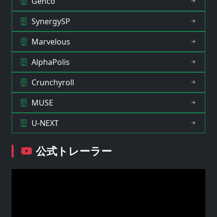
Genco
SynergySP
Marvelous
AlphaPolis
Crunchyroll
MUSE
U-NEXT
公式トレーラー