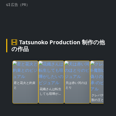
広告（PR）
Tatsunoko Production 制作の他
の作品
君と花火と約束
天は赤い河のほ
と
とり
花織さんは転生
しても喧嘩がし
クレバテスⅡ-魔
たい
獣の王と偽りの
勇者伝承-