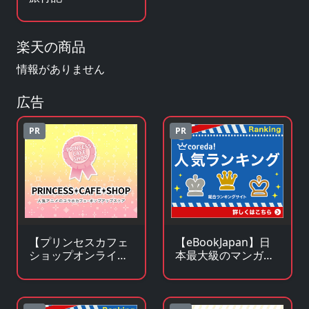
楽天の商品
情報がありません
広告
PR
PR
【プリンセスカフェ
【eBookJapan】日
ショップオンライ
本最大級のマンガ
ン】アニメ・キャラ
（電子書籍）販売サ
クターグッズの通販
イト
サイト