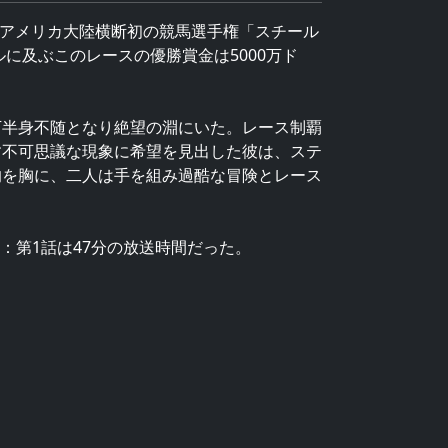
、アメリカ大陸横断初の競馬選手権「スチール
ルに及ぶこのレースの優勝賞金は5000万ド
下半身不随となり絶望の淵にいた。レース制覇
す不可思議な現象に希望を見出した彼は、ステ
的を胸に、二人は手を組み過酷な冒険とレース
イト）注：第1話は47分の放送時間だった。