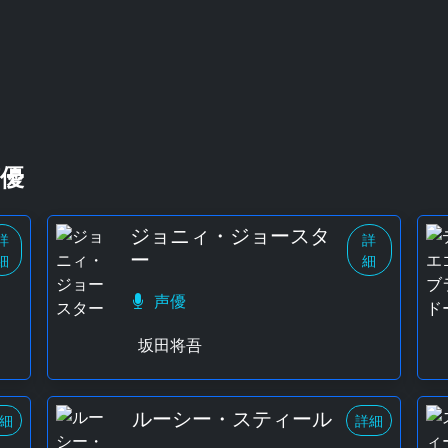
優
ジョニィ・ジョースタ
詳
詳
ー
細
細
声優
坂田将吾
ルーシー・スティール
細
詳細