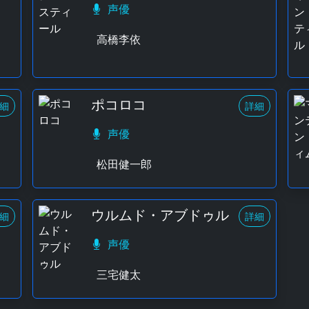
声優
高橋李依
ポコロコ
細
詳細
声優
松田健一郎
ウルムド・アブドゥル
細
詳細
声優
三宅健太