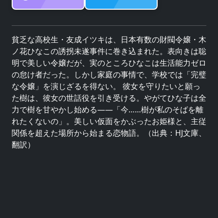
貧乏な高校生・友成イツキは、日本有数の財閥令嬢・木
ノ花ひなこの誘拐未遂事件に巻き込まれた。表向きは聡
明で美しい令嬢だが、実のところひなこは生活能力ゼロ
の怠け者だった。しかし家庭の事情で、学校では「完璧
な令嬢」を演じざるを得ない。 彼女を守りたいと願っ
た樹は、彼女の世話役を引き受ける。やがてひな子は全
力で樹を甘やかし始める――「今……樹が私のそばを離
れたくないの」。美しい仮面をかぶったお姫様と、主従
関係を超えた場所から始まる恋物語。（出典：HJ文庫、
翻訳）