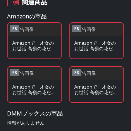
関連商品
Amazonの商品
PR
PR
Amazonで「才女の
Amazonで「才女の
お世話 高嶺の花だら
お世話 高嶺の花だら
けな名門校で、学院
けな名門校で、学院
一のお嬢様を陰なが
一のお嬢様を陰なが
らお世話することに
らお世話することに
なりました」のBlu-
なりました」の原作
PR
PR
ray・DVDを見る
コミックを見る
Amazonで「才女の
Amazonで「才女の
お世話 高嶺の花だら
お世話 高嶺の花だら
けな名門校で、学院
けな名門校で、学院
一のお嬢様を陰なが
一のお嬢様を陰なが
らお世話することに
らお世話することに
DMMブックスの商品
なりました」の原作
なりました」のグッ
小説・ラノベを見る
ズ・フィギュアを見
情報がありません
る