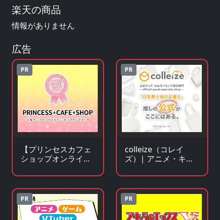
楽天の商品
情報がありません
広告
PR
PR
【プリンセスカフェ
colleize（コレイ
ショップオンライ
ズ）| アニメ・キャ
ン】アニメ・キャラ
ラクター公式グッ
クターグッズの通販
ズ・公式ライセンス
サイト
商品専門サイト
PR
PR