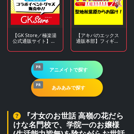
【GK Store／極楽湯
【アキバのエックス
公式通販サイト】ア
通販本部】フィギュ
ニメ・漫画・ゲーム
アやキャラクターグ
コラボグッズ通販
ッズがアキバ価格で
買える！
PR
アニメイトで探す
PR
あみあみで探す
『才女のお世話 高嶺の花だら
けな名門校で、学院一のお嬢様
(生活能力皆無)を陰ながらお世話