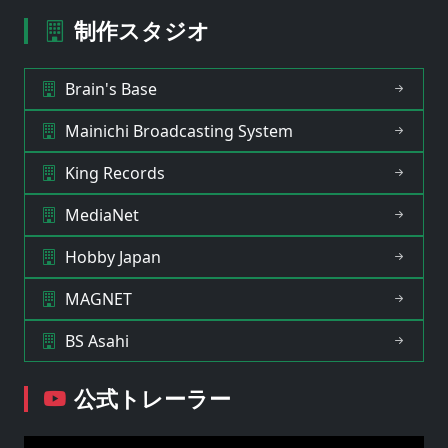
制作スタジオ
Brain's Base
Mainichi Broadcasting System
King Records
MediaNet
Hobby Japan
MAGNET
BS Asahi
公式トレーラー