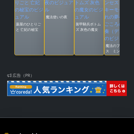
魔法使いの夜
薬屋のひとりご
装甲騎兵ボトム
と 亡妃の秘宝
ズ 灰色の魔女
魔法のプリンセ
ス ミンキーモ
モ 憧れの夢へ
まごころの二重
奏（デュオ）
広告（PR）