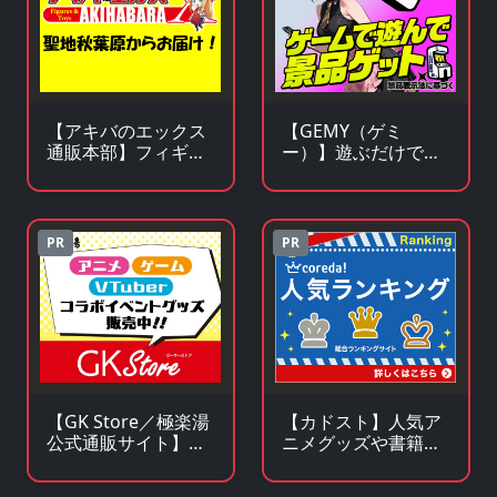
【アキバのエックス
【GEMY（ゲミ
通販本部】フィギュ
ー）】遊ぶだけで景
アやキャラクターグ
品チャンス！成長型
ッズがアキバ価格で
ゲームサービス
買える！
PR
PR
【GK Store／極楽湯
【カドスト】人気ア
公式通販サイト】ア
ニメグッズや書籍の
ニメ・漫画・ゲーム
KADOKAWA公式オン
コラボグッズ通販
ラインストア