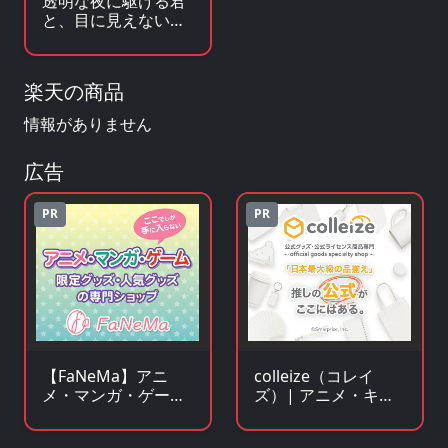
透明な夜に駆ける君
と、目に見えない恋
をした。
楽天の商品
情報がありません
広告
PR
PR
【FaNeMa】アニ
colleize（コレイ
メ・マンガ・ゲーム
ズ）| アニメ・キャ
等のオリジナルグッ
ラクター公式グッ
ズを皆様にお届けし
ズ・公式ライセンス