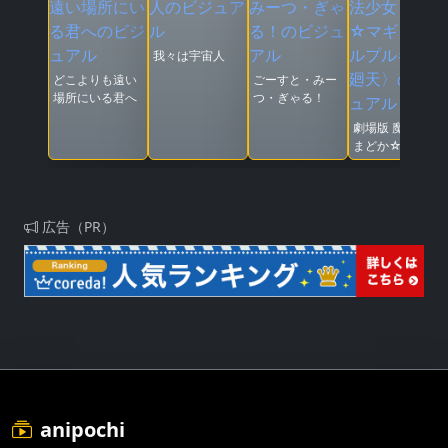
我々は宇宙人
どこよりも遠い
ごーすと・みー
場所にいる君へ
つ・ぎゃる！
劇場版 魔法少女
まどか☆マギカ
〈ワルプルギス
の廻天〉
広告（PR）
anipochi