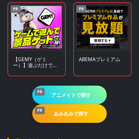
ます！
商品専門サイト
PR
PR
【GEMY（ゲミ
ABEMAプレミアム
ー）】遊ぶだけで景
品チャンス！成長型
ゲームサービス
PR
アニメイトで探す
PR
あみあみで探す