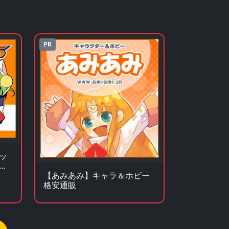
PR
ッ
ュ
ア
【あみあみ】キャラ＆ホビー
格安通販