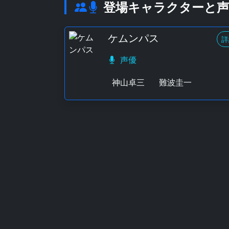
登場キャラクターと声
ケムンパス
詳
声優
神山卓三
難波圭一