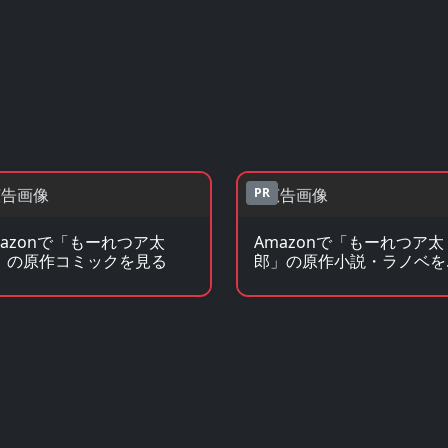
PR
mazonで「もーれつア太
Amazonで「もーれつア太
」の原作コミックを見る
郎」の原作小説・ラノベを
る