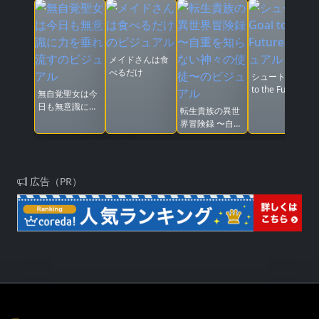
メイドさんは食
べるだけ
シュート！Goal
to the Future
無自覚聖女は今
日も無意識に力
転生貴族の異世
を垂れ流す
界冒険録 〜自重
を知らない神々
の使徒〜
広告（PR）