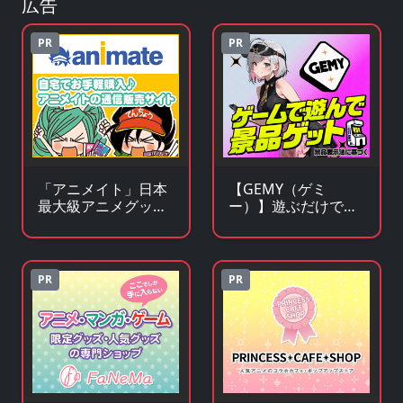
広告
PR
PR
「アニメイト」日本
【GEMY（ゲミ
最大級アニメグッズ
ー）】遊ぶだけで景
専門チェーンストア
品チャンス！成長型
ゲームサービス
PR
PR