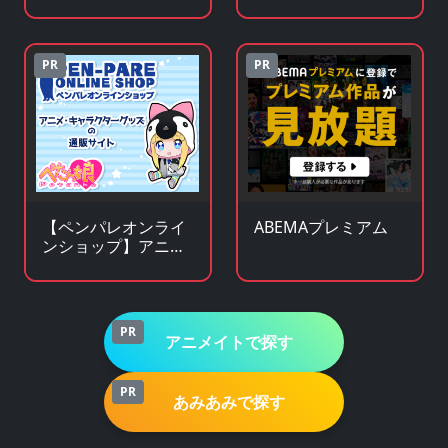
イドル関連 人気グッ
ます！
ズの総合オンライン
ストア
PR
PR
【ペンパレオンライ
ABEMAプレミアム
ンショップ】アニ
メ・キャラクターグ
ッズの通販サイト
PR
アニメイトで探す
PR
あみあみで探す