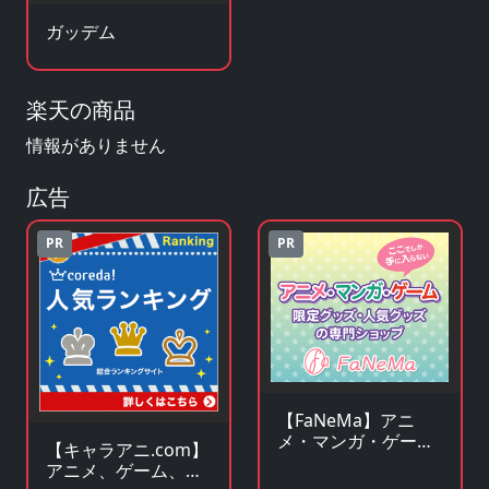
ガッデム
楽天の商品
情報がありません
広告
PR
PR
【FaNeMa】アニ
メ・マンガ・ゲーム
【キャラアニ.com】
等のオリジナルグッ
アニメ、ゲーム、ア
ズを皆様にお届けし