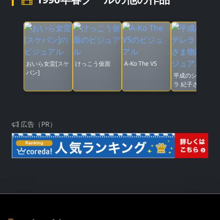
おいら女蛮[スケ
けっこう仮面
A-Ko The VS
バン]
平成のシンデレ
ラ 紀子さま物語
広告（PR）