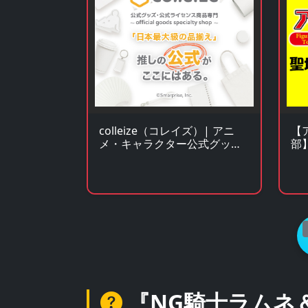
【
colleize（コレイズ）| アニ
部
メ・キャラクター公式グッ
ー
ズ・公式ライセンス商品専門
る
サイト
『NG騎士ラムネ