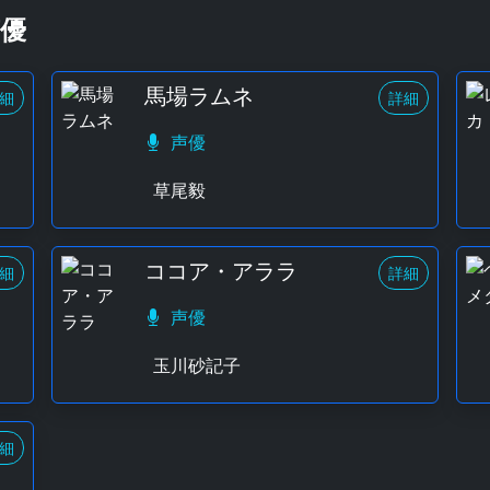
優
馬場ラムネ
細
詳細
声優
草尾毅
ココア・アララ
細
詳細
声優
玉川砂記子
細