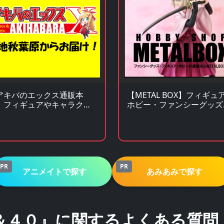
アキバのエックス通販本
【METAL BOX】フィギュ
】フィギュアやキャラクタ
ホビー・ファンシーグッズ
グッズがアキバ価格で買え
通販サイト
！
PR
PR
アニメイトで探す
あみあみで探す
＆４０』に関するよくある質問