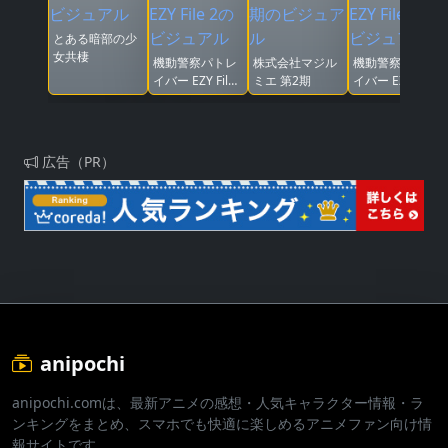
とある暗部の少
女共棲
機動警察パトレ
株式会社マジル
機動警察パトレ
イバー EZY File
ミエ 第2期
イバー EZY File
2
1
広告（PR）
anipochi
anipochi.comは、最新アニメの感想・人気キャラクター情報・ラ
ンキングをまとめ、スマホでも快適に楽しめるアニメファン向け情
報サイトです。