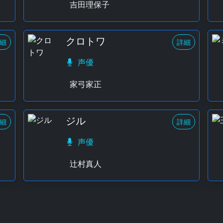
吉田理保子
クロトワ
細
詳細
声優
家弓家正
ジル
細
詳細
声優
辻村真人