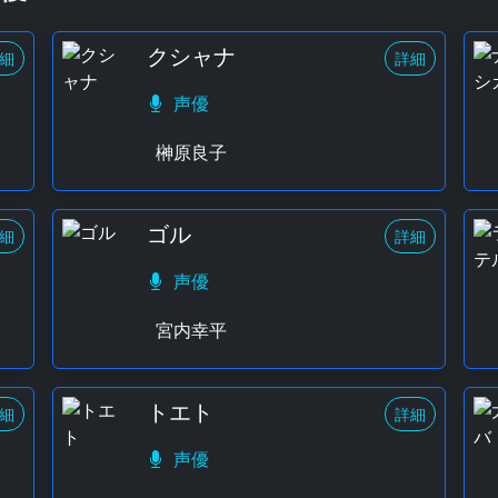
クシャナ
細
詳細
声優
榊原良子
ゴル
細
詳細
声優
宮内幸平
トエト
細
詳細
声優