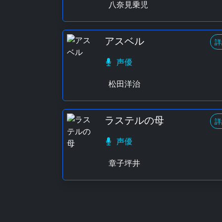
八奈見乗児
アスベル
詳
声優
松田洋治
ラステルの母
詳
声優
章子坪井