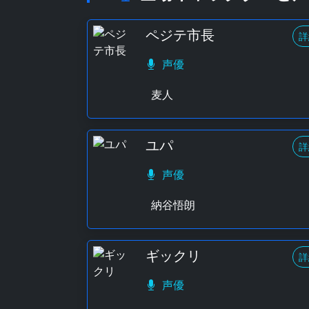
ペジテ市長
詳
声優
麦人
ユパ
詳
声優
納谷悟朗
ギックリ
詳
声優