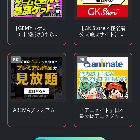
【GEMY（ゲミ
【GK Store／極楽湯
ー）】遊ぶだけで景
公式通販サイト】ア
品チャンス！成長型
ニメ・漫画・ゲーム
ゲームサービス
コラボグッズ通販
PR
PR
ABEMAプレミアム
「アニメイト」日本
最大級アニメグッズ
専門チェーンストア