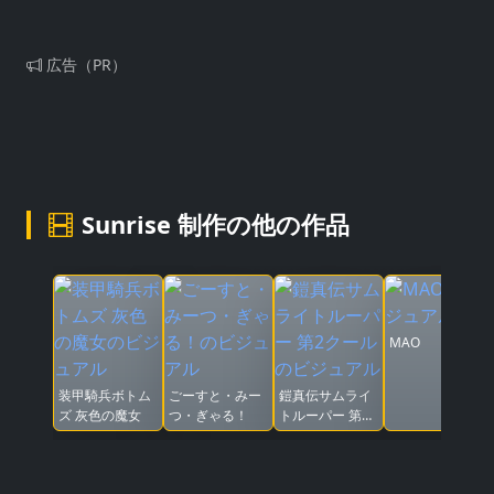
広告（PR）
Sunrise 制作の他の作品
MAO
装甲騎兵ボトム
ごーすと・みー
鎧真伝サムライ
ズ 灰色の魔女
つ・ぎゃる！
トルーパー 第2
クール