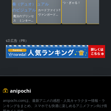
つ・ぎゃる！
カードファイト!!
ヴァンガード
魔法のプリンセ
Divinez 運命星
ス ミンキーモ
戦編
モ 憧れの夢へ
まごころの二重
奏（デュオ）
広告（PR）
anipochi
anipochi.comは、最新アニメの感想・人気キャラクター情報・ラ
ンキングをまとめ、スマホでも快適に楽しめるアニメファン向け情
報サイトです。