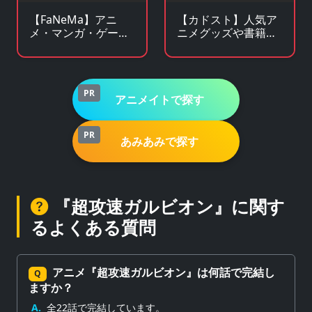
【FaNeMa】アニ
【カドスト】人気ア
メ・マンガ・ゲーム
ニメグッズや書籍の
等のオリジナルグッ
KADOKAWA公式オン
ズを皆様にお届けし
ラインストア
ます！
PR
アニメイトで探す
PR
あみあみで探す
『超攻速ガルビオン』に関す
るよくある質問
アニメ『超攻速ガルビオン』は何話で完結し
Q
ますか？
A.
全22話で完結しています。