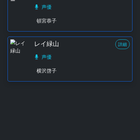
声優
頓宮恭子
レイ緑山
詳細
声優
横沢啓子