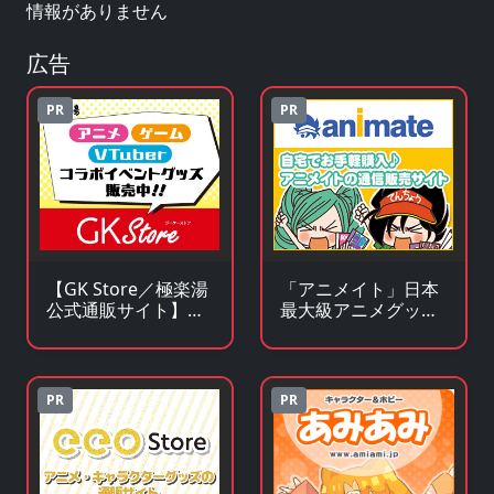
情報がありません
広告
PR
PR
【GK Store／極楽湯
「アニメイト」日本
公式通販サイト】ア
最大級アニメグッズ
ニメ・漫画・ゲーム
専門チェーンストア
コラボグッズ通販
PR
PR