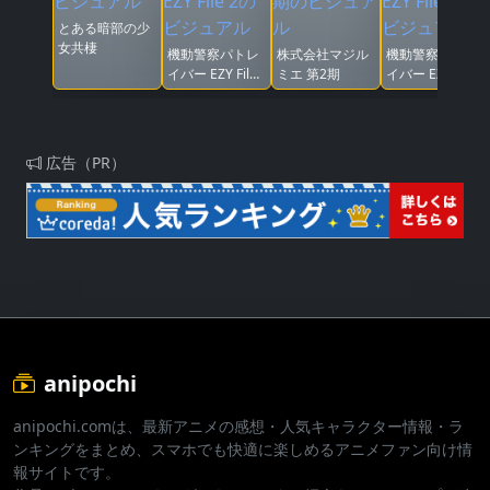
とある暗部の少
女共棲
機動警察パトレ
株式会社マジル
機動警察パトレ
イバー EZY File
ミエ 第2期
イバー EZY File
2
1
広告（PR）
anipochi
anipochi.comは、最新アニメの感想・人気キャラクター情報・ラ
ンキングをまとめ、スマホでも快適に楽しめるアニメファン向け情
報サイトです。