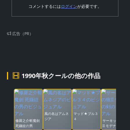
コメントするには
ログイン
が必要です。
広告（PR）
1990年秋クールの他の作品
風の名はアムネ
マッド★ブル３
ジア
４
修羅之介斬魔劍
サーキットの狼
死鎌紋の男
II モデナの剣