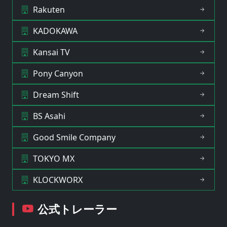
Rakuten
KADOKAWA
Kansai TV
Pony Canyon
Dream Shift
BS Asahi
Good Smile Company
TOKYO MX
KLOCKWORX
公式トレーラー