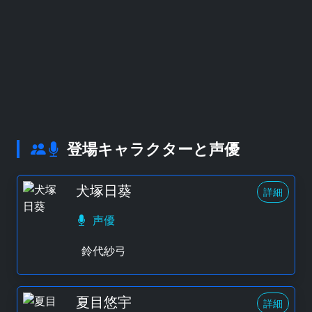
登場キャラクターと声優
犬塚日葵
詳細
声優
鈴代紗弓
夏目悠宇
詳細