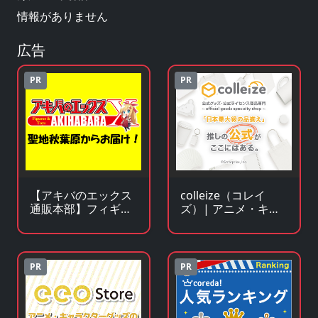
情報がありません
広告
PR
PR
【アキバのエックス
colleize（コレイ
通販本部】フィギュ
ズ）| アニメ・キャ
アやキャラクターグ
ラクター公式グッ
ッズがアキバ価格で
ズ・公式ライセンス
買える！
商品専門サイト
PR
PR