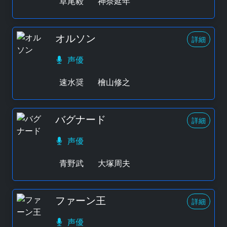
草尾毅
神奈延年
オルソン
詳細
声優
速水奨
檜山修之
バグナード
詳細
声優
青野武
大塚周夫
ファーン王
詳細
声優