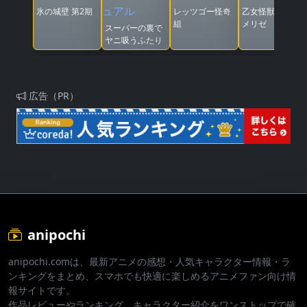
氷の城壁 第2期
レッツゴー怪奇
乙女怪獣キャラ
組
メリゼ
スーパーの裏で
ヤニ吸うふたり
広告（PR）
anipochi
anipochi.comは、最新アニメの感想・人気キャラクター情報・ラ
ンキングをまとめ、スマホでも快適に楽しめるアニメファン向け情
報サイトです。
作品レビューやランキング、キャラクター紹介をワンストップで確