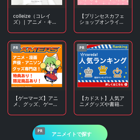
【プリンセスカフェ
colleize（コレイ
ショップオンライ
ズ）| アニメ・キャ
ン】アニメ・キャラ
ラクター公式グッ
クターグッズの通販
ズ・公式ライセンス
サイト
商品専門サイト
PR
PR
【ゲーマーズ】アニ
【カドスト】人気ア
メ、グッズ、ゲー
ニメグッズや書籍の
ム、声優、フィギュ
KADOKAWA公式オン
ア多数販売のチェー
ラインストア
ンストア
PR
アニメイトで探す