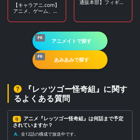
通販本部】フィギュ
【キャラアニ.com】
アやキャラクターグ
アニメ、ゲーム、ア
ッズがアキバ価格で
イドル関連 人気グッ
買える！
ズの総合オンライン
ストア
PR
アニメイトで探す
PR
あみあみで探す
『レッツゴー怪奇組』に関す
るよくある質問
アニメ『レッツゴー怪奇組』は何話まで予定
Q
されていますか？
A.
全12話の構成で放送中です。