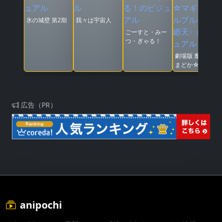
氷の城壁 第2期
我々は宇宙人
ごーすと・みー
つ・ぎゃる！
劇場版 魔法少女
まどか☆マギカ
〈ワルプルギス
の廻天〉
広告（PR）
anipochi