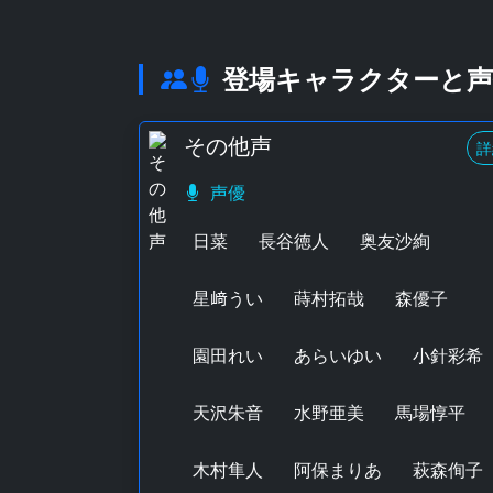
登場キャラクターと声
その他声
詳
声優
日菜
長谷徳人
奥友沙絢
星﨑うい
蒔村拓哉
森優子
園田れい
あらいゆい
小針彩希
天沢朱音
水野亜美
馬場惇平
木村隼人
阿保まりあ
萩森侚子