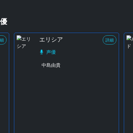
優
エリシア
細
詳細
声優
中島由貴