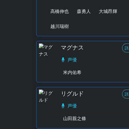
高橋伸也
森勇人
大城昂輝
越川瑞樹
マグナス
詳
声優
米内佑希
リグルド
詳
声優
山田親之條