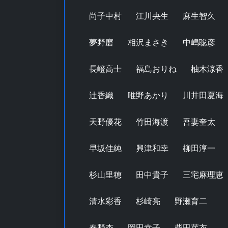
尚子中村
江川央生
麻生智久
夢野磨
相沢まさき
中嶋聡彦
長嶝高士
福島おりね
柚木涼香
辻香織
唯野あかり
川井田夏海
天野優花
竹田海渡
吾妻奎太
早坂佳純
興津和幸
柳田淳一
杉山里穂
田中貴子
三宅麻理恵
清水彩香
杉崎亮
野瀬育二
春野杏
岡田幸子
柴田芽衣