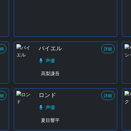
バイエル
細
詳細
声優
高梨謙吾
ロンド
細
詳細
声優
夏目響平