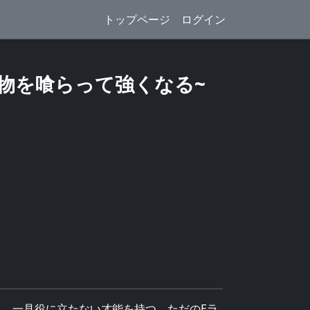
トップページ
ログイン
魔物を喰らって強くなる~
、一見役に立たない才能を持つ、ただのEラ