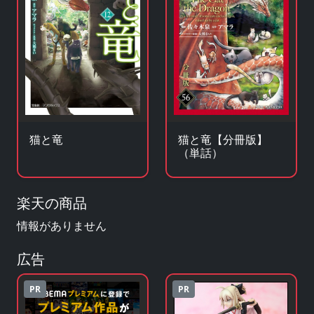
猫と竜
猫と竜【分冊版】
（単話）
楽天の商品
情報がありません
広告
PR
PR