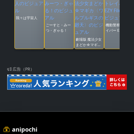
我々は宇宙人
ごーすと・みー
機動警察パトレ
つ・ぎゃる！
イバー EZY File
2
劇場版 魔法少女
まどか☆マギカ
〈ワルプルギス
の廻天〉
広告（PR）
anipochi