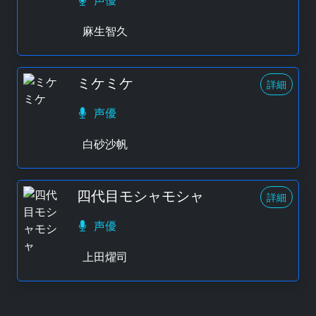
声優
麻生智久
ミケミケ
詳細
声優
白砂沙帆
四代目モシャモシャ
詳細
声優
上田燿司