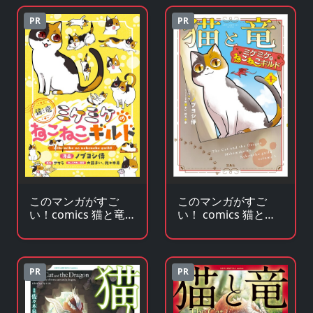
PR
PR
このマンガがすご
このマンガがすご
い！comics 猫と竜
い！ comics 猫と竜
ミケミケのねこねこ
ミケミケのねこねこ
ギルド 【単話版】
ギルド
（単話）
PR
PR