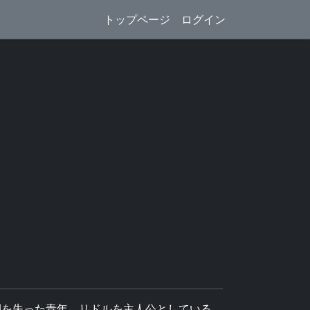
トップページ
ログイン
間を失った青年、リドルを主人公としている。