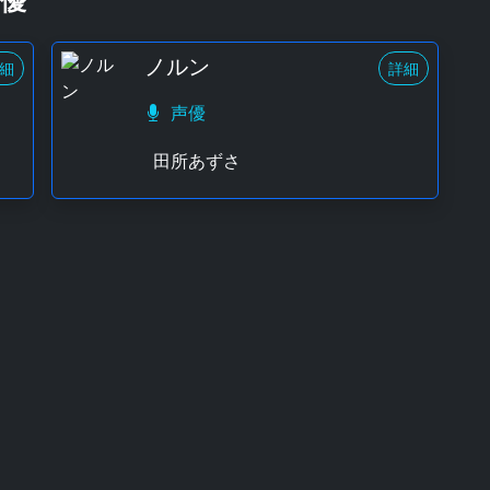
ノルン
細
詳細
声優
田所あずさ