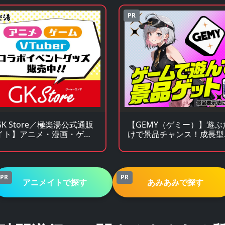
PR
K Store／極楽湯公式通販
【GEMY（ゲミー）】遊ぶ
イト】アニメ・漫画・ゲー
けで景品チャンス！成長型
コラボグッズ通販
ームサービス
PR
PR
アニメイトで探す
あみあみで探す