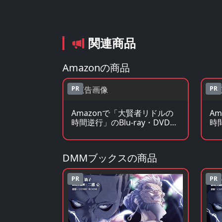
関連商品
Amazonの商品
PR
PR
Amazonで「大賢者リドルの
A
時間逆行」のBlu-ray・DVDを
時
見る
見
DMMブックスの商品
PR
PR