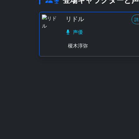
リドル
詳
声優
榎木淳弥