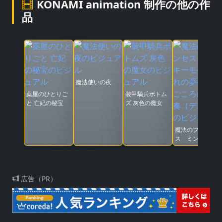
KONAMI animation 制作の他の作
品
魔法使いの夜
薬屋のひとりご
装甲騎兵ボトム
と 亡妃の秘宝
ズ 灰色の魔女
魔法のプリンセ
ス ミンキーモ
モ 憧れの夢へ
まごころの二重
奏（デュオ）
広告（PR）