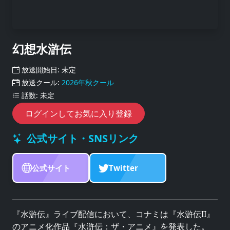
幻想水滸伝
放送開始日: 未定
放送クール:
2026年秋クール
話数: 未定
ログインしてお気に入り登録
公式サイト・SNSリンク
公式サイト
Twitter
『水滸伝』ライブ配信において、コナミは『水滸伝II』
のアニメ化作品『水滸伝：ザ・アニメ』を発表した。