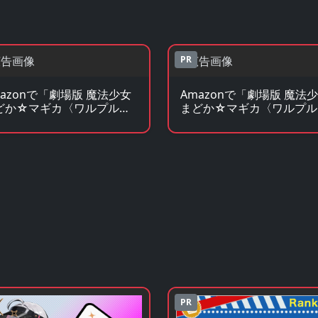
PR
mazonで「劇場版 魔法少女
Amazonで「劇場版 魔法
どか☆マギカ〈ワルプルギ
まどか☆マギカ〈ワルプル
の廻天〉」の原作コミック
スの廻天〉」の原作小説・
見る
ノベを見る
PR