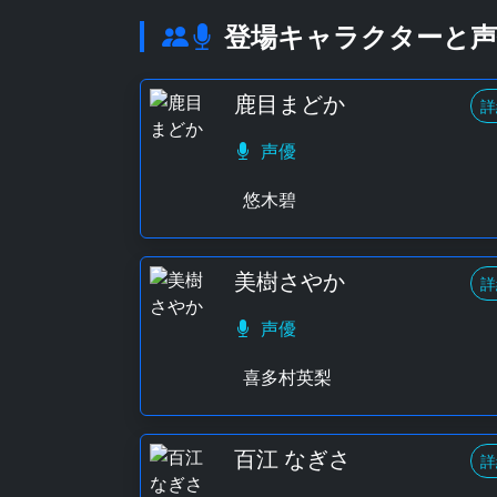
登場キャラクターと声
鹿目まどか
詳
声優
悠木碧
美樹さやか
詳
声優
喜多村英梨
百江 なぎさ
詳