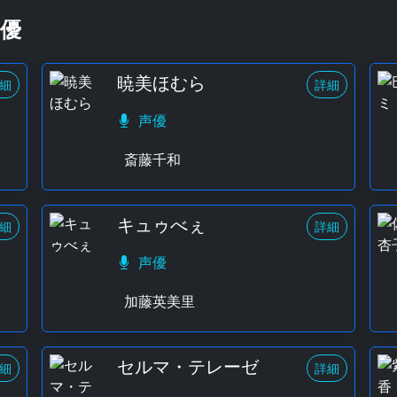
優
暁美ほむら
細
詳細
声優
斎藤千和
キュゥべぇ
細
詳細
声優
加藤英美里
セルマ・テレーゼ
細
詳細