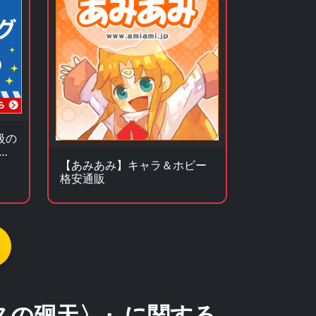
級の
イ
【あみあみ】キャラ＆ホビー
格安通販
スの廻天〉』に関する