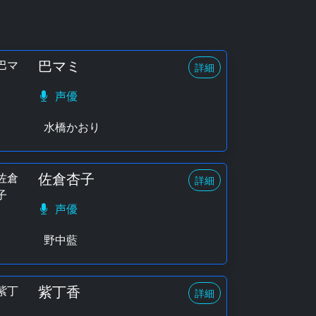
巴マミ
詳細
声優
水橋かおり
佐倉杏子
詳細
声優
野中藍
紫丁香
詳細