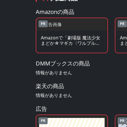
Amazonの商品
PR
PR
Amazonで「劇場版 魔法少女
A
まどか☆マギカ〈ワルプルギ
ま
スの廻天〉」のBlu-ray・DVD
ス
を見る
を
DMMブックスの商品
情報がありません
楽天の商品
情報がありません
広告
PR
PR