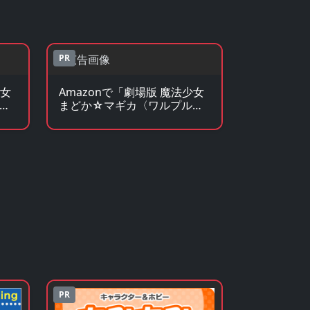
PR
少女
Amazonで「劇場版 魔法少女
ギ
まどか☆マギカ〈ワルプルギ
ラ
スの廻天〉」のグッズ・フィ
ギュアを見る
PR