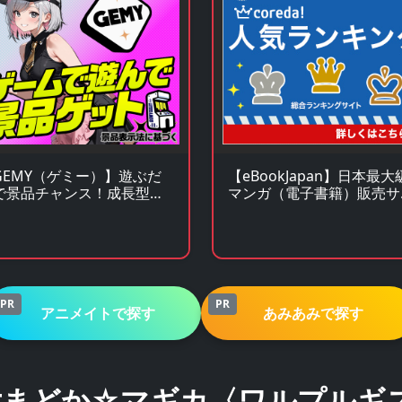
GEMY（ゲミー）】遊ぶだ
【eBookJapan】日本最大
で景品チャンス！成長型ゲ
マンガ（電子書籍）販売サ
ムサービス
ト
PR
PR
アニメイトで探す
あみあみで探す
女まどか☆マギカ〈ワルプルギ