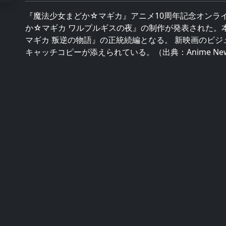
『魔法少女まどか☆マギカ』アニメ10周年記念オンラ
か☆マギカ ワルプルギスの夜』の制作が発表された。本
マギカ 叛逆の物語』の正統続編となる。 新映画のビ
キャッチコピーが添えられている。（出典：Anime News