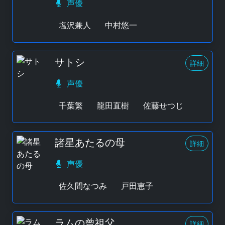
声優
塩沢兼人
中村悠一
サトシ
詳細
声優
千葉繁
龍田直樹
佐藤せつじ
諸星あたるの母
詳細
声優
佐久間なつみ
戸田恵子
ラムの曾祖父
詳細