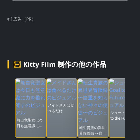
広告（PR）
Kitty Film 制作の他の作品
メイドさんは食
べるだけ
シュート！Goal
to the Future
無自覚聖女は今
日も無意識に力
転生貴族の異世
を垂れ流す
界冒険録 〜自重
を知らない神々