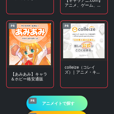
【キャラアニ.com】
メ・キャラクターグ
アニメ、ゲーム、ア
ッズの通販サイト
イドル関連 人気グッ
ズの総合オンライン
ストア
PR
PR
colleize（コレイ
ズ）| アニメ・キャ
【あみあみ】キャラ
ラクター公式グッ
＆ホビー格安通販
ズ・公式ライセンス
商品専門サイト
PR
アニメイトで探す