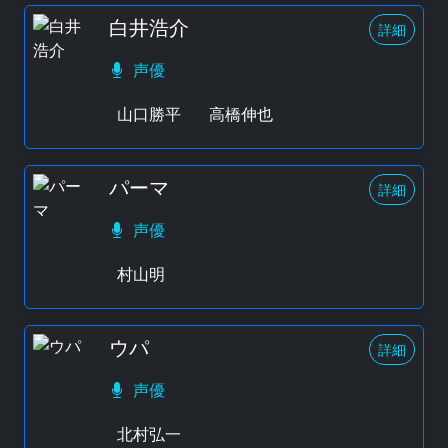
白井浩介
詳細
声優
山口勝平
高橋伸也
パーマ
詳細
声優
村山明
ウパ
詳細
声優
北村弘一