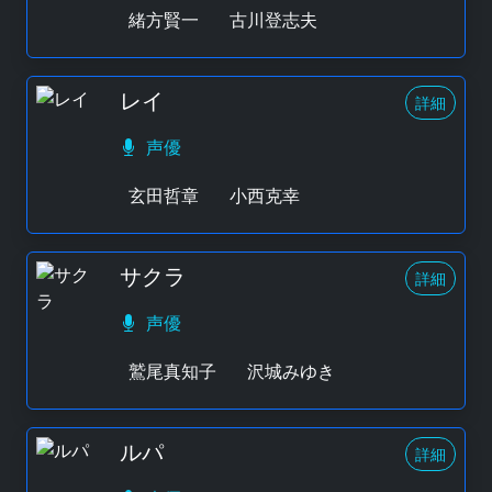
緒方賢一
古川登志夫
レイ
詳細
声優
玄田哲章
小西克幸
サクラ
詳細
声優
鷲尾真知子
沢城みゆき
ルパ
詳細