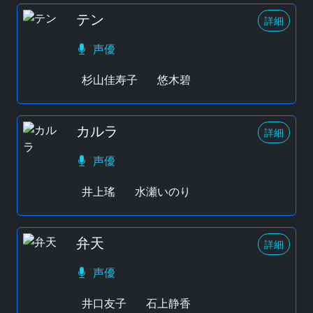
テン
詳細
声優
杉山佳寿子
悠木碧
カルラ
詳細
声優
井上瑤
水瀬いのり
弁天
詳細
声優
井口友子
石上静香