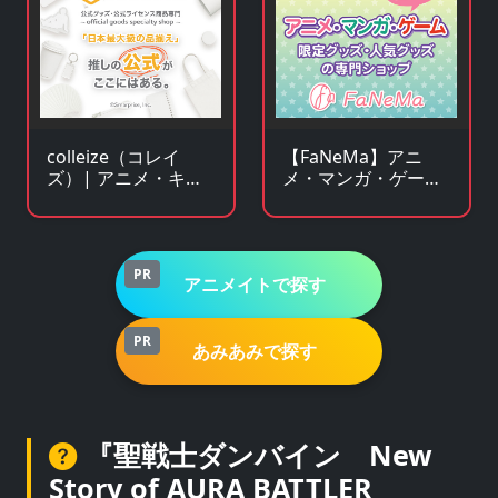
【FaNeMa】アニ
colleize（コレイ
メ・マンガ・ゲーム
ズ）| アニメ・キャ
等のオリジナルグッ
ラクター公式グッ
ズを皆様にお届けし
ズ・公式ライセンス
ます！
商品専門サイト
PR
アニメイトで探す
PR
あみあみで探す
『聖戦士ダンバイン New
Story of AURA BATTLER