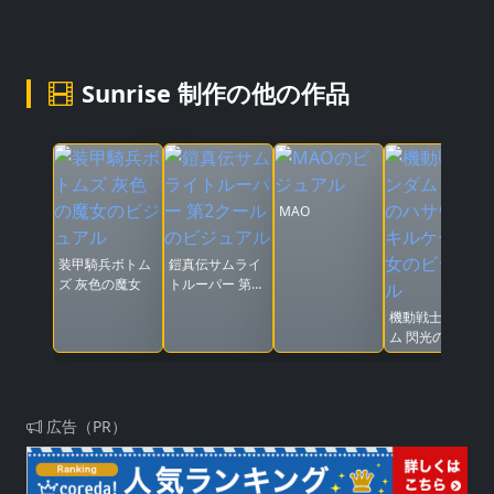
Sunrise 制作の他の作品
MAO
装甲騎兵ボトム
鎧真伝サムライ
ズ 灰色の魔女
トルーパー 第2
クール
機動戦士ガンダ
ム 閃光のハサウ
ェイ キルケーの
魔女
広告（PR）