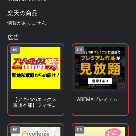
楽天の商品
情報がありません
広告
PR
PR
【アキバのエックス
ABEMAプレミアム
通販本部】フィギュ
アやキャラクターグ
ッズがアキバ価格で
買える！
PR
PR