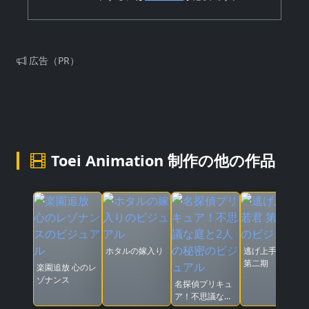
広告（PR）
Toei Animation 制作の他の作品
ホタルの嫁入り
逃げ上手の若君
第二期
楽園追放 心のレ
ゾナンス
名探偵プリキュ
ア！不思議な庭
と2人の秘密