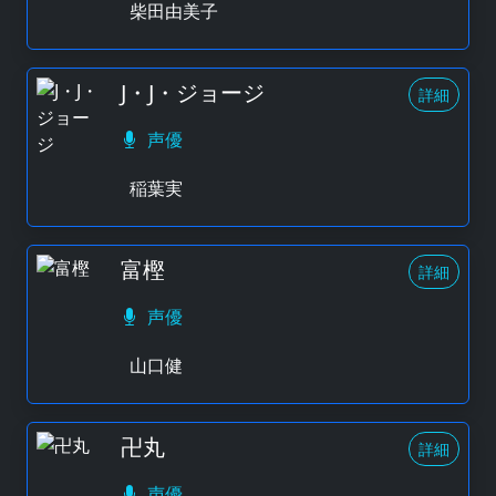
柴田由美子
J・J・ジョージ
詳細
声優
稲葉実
富樫
詳細
声優
山口健
卍丸
詳細
声優