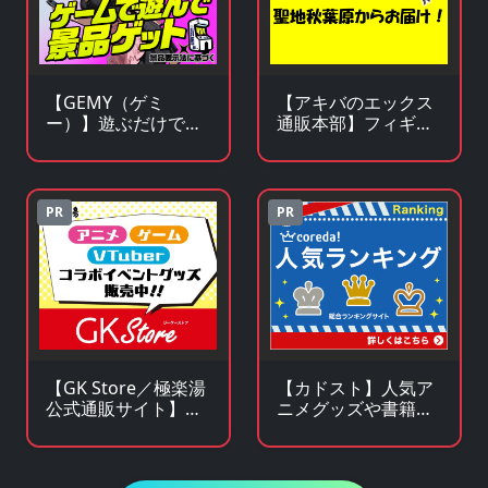
【GEMY（ゲミ
【アキバのエックス
ー）】遊ぶだけで景
通販本部】フィギュ
品チャンス！成長型
アやキャラクターグ
ゲームサービス
ッズがアキバ価格で
買える！
PR
PR
【GK Store／極楽湯
【カドスト】人気ア
公式通販サイト】ア
ニメグッズや書籍の
ニメ・漫画・ゲーム
KADOKAWA公式オン
コラボグッズ通販
ラインストア