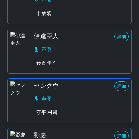
千葉繁
伊達臣人
詳細
声優
鈴置洋孝
センクウ
詳細
声優
守平 村國
影慶
詳細