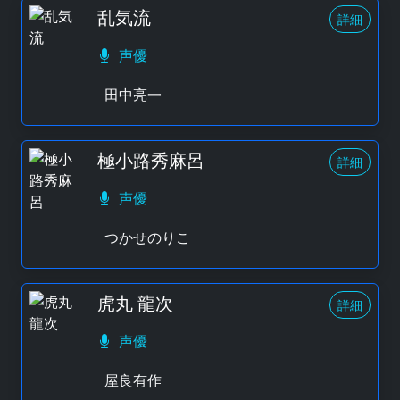
乱気流
詳細
声優
田中亮一
極小路秀麻呂
詳細
声優
つかせのりこ
虎丸 龍次
詳細
声優
屋良有作