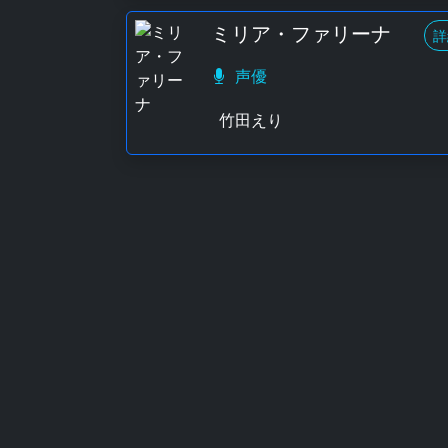
ミリア・ファリーナ
詳
声優
竹田えり