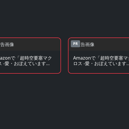
PR
mazonで「超時空要塞マク
Amazonで「超時空要塞マ
ス -愛・おぼえています
ロス -愛・おぼえています
-」の原作コミックを見る
か-」の原作小説・ラノベ
る