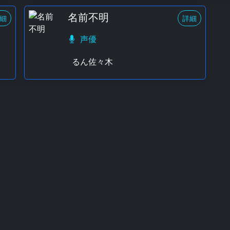
名前不明
細
詳細
声優
るん佐々木