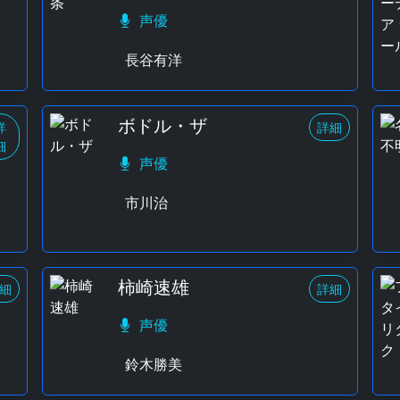
声優
長谷有洋
ボドル・ザ
詳
詳細
細
声優
市川治
柿崎速雄
細
詳細
声優
鈴木勝美