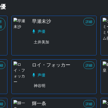
優
早瀬未沙
詳
詳細
細
声優
土井美加
ロイ・フォッカー
細
詳細
声優
神谷明
輝一条
細
詳細