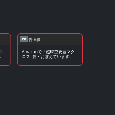
PR
ク
Amazonで「超時空要塞マク
ロス -愛・おぼえています
を見
か-」のグッズ・フィギュアを
見る