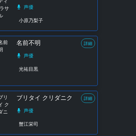
声優
小原乃梨子
名前不明
詳細
声優
光祐目黒
ブリタイ クリダニク
詳細
声優
蟹江栄司