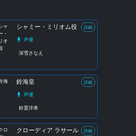
シャミー・ミリオム役
詳細
声優
深雪さなえ
鈴海皇
詳細
声優
鈴置洋孝
クローディア ラサール
詳細