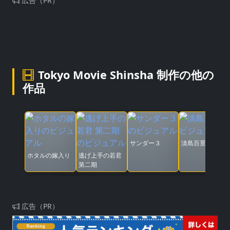
広告（PR）
Tokyo Movie Shinsha 制作の他の
作品
サンダー３
淡島百景
ホタルの嫁入り
逃げ上手の若君
第二期
広告（PR）