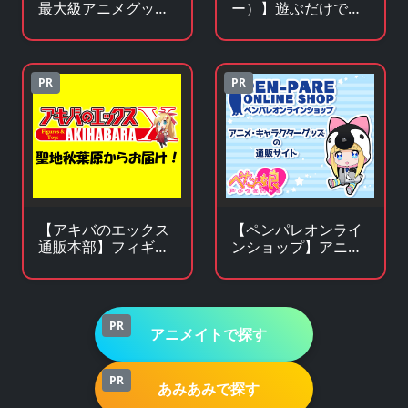
最大級アニメグッズ
ー）】遊ぶだけで景
専門チェーンストア
品チャンス！成長型
ゲームサービス
PR
PR
【アキバのエックス
【ペンパレオンライ
通販本部】フィギュ
ンショップ】アニ
アやキャラクターグ
メ・キャラクターグ
ッズがアキバ価格で
ッズの通販サイト
買える！
PR
アニメイトで探す
PR
あみあみで探す