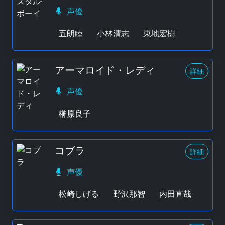
声優
五朗睦
小林清志
東地宏樹
アーマロイド・レディ
詳細
声優
榊原良子
コブラ
詳細
声優
松崎しげる
野沢那智
内田直哉