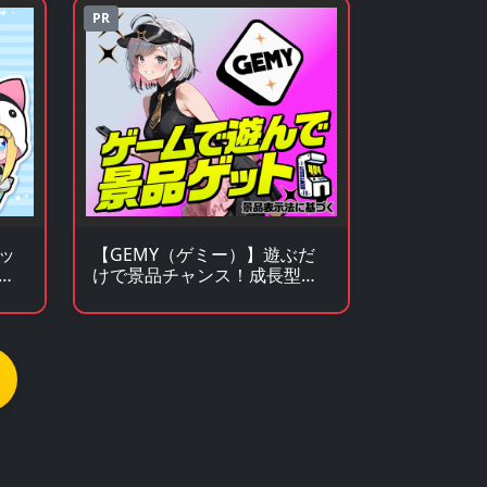
PR
ッ
【GEMY（ゲミー）】遊ぶだ
グ
けで景品チャンス！成長型ゲ
ームサービス