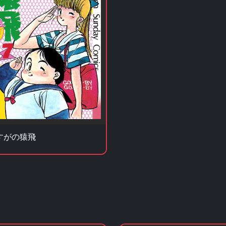
すがの猿飛