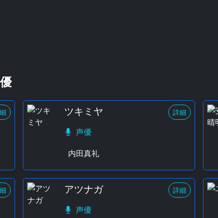
優
ツキミヤ
細
詳細
声優
内田真礼
アツナガ
細
詳細
声優