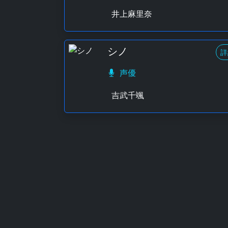
井上麻里奈
シノ
詳
声優
吉武千颯