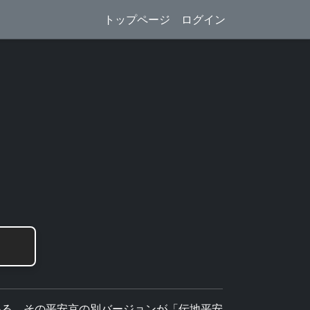
トップページ
ログイン
いる。その平安京の別バージョンが「伝地平安