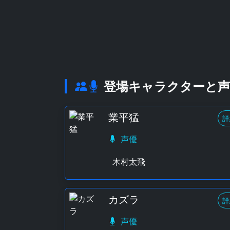
登場キャラクターと声
業平猛
詳
声優
木村太飛
カズラ
詳
声優