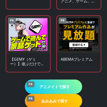
アニメ、ゲーム、ア
ッズの通販サイト
イドル関連 人気グッ
ズの総合オンライン
ストア
PR
PR
【GEMY（ゲミ
ABEMAプレミアム
ー）】遊ぶだけで景
品チャンス！成長型
ゲームサービス
PR
アニメイトで探す
PR
あみあみで探す