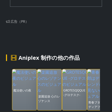
広告（PR）
Aniplex 制作の他の作品
魔法使いの夜
GROTESQQQUE
-グロテスク-
楽園追放 心のレ
ゾナンス
青春ブタ野郎は
ディアフレンド
の夢を見ない