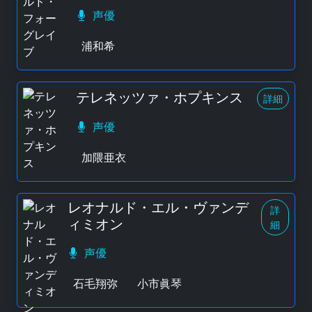
声優
浦和希
テレネッツァ・ホプキンス
詳細
声優
加隈亜衣
レオナルド・エル・ヴァンデ
詳
ィミオン
細
声優
石毛翔弥
小市眞琴