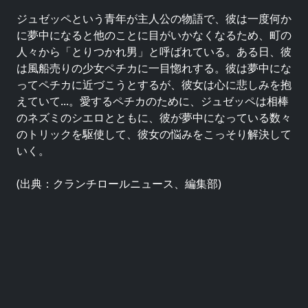
ジュゼッペという青年が主人公の物語で、彼は一度何か
に夢中になると他のことに目がいかなくなるため、町の
人々から「とりつかれ男」と呼ばれている。ある日、彼
は風船売りの少女ペチカに一目惚れする。彼は夢中にな
ってペチカに近づこうとするが、彼女は心に悲しみを抱
えていて...。愛するペチカのために、ジュゼッペは相棒
のネズミのシエロとともに、彼が夢中になっている数々
のトリックを駆使して、彼女の悩みをこっそり解決して
いく。
(出典：クランチロールニュース、編集部)