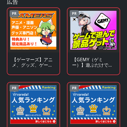
広告
PR
PR
【ゲーマーズ】アニ
【GEMY（ゲミ
メ、グッズ、ゲー
ー）】遊ぶだけで景
ム、声優、フィギュ
品チャンス！成長型
ア多数販売のチェー
ゲームサービス
ンストア
PR
PR