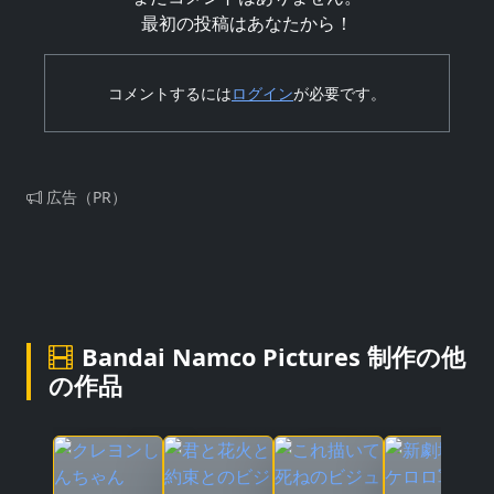
最初の投稿はあなたから！
コメントするには
ログイン
が必要です。
広告（PR）
Bandai Namco Pictures 制作の他
の作品