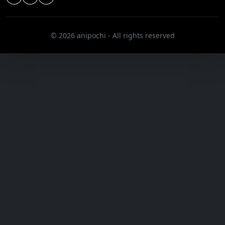
© 2026 anipochi - All rights reserved