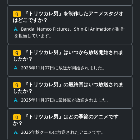
『トリツカレ男』を制作したアニメスタジオ
Q
はどこですか？
A.
Bandai Namco Pictures、Shin-Ei Animationが制作
を担当しています。
『トリツカレ男』はいつから放送開始されま
Q
したか？
A.
2025年11月07日に放送が開始されました。
『トリツカレ男』の最終回はいつ放送されま
Q
したか？
A.
2025年11月07日に最終回が放送されました。
『トリツカレ男』はどの季節のアニメです
Q
か？
A.
2025年秋クールに放送されたアニメです。