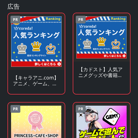
広告
PR
PR
【カドスト】人気ア
ニメグッズや書籍の
【キャラアニ.com】
KADOKAWA公式オン
アニメ、ゲーム、ア
ラインストア
イドル関連 人気グッ
ズの総合オンライン
ストア
PR
PR