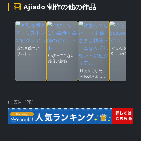
Ajiado 制作の他の作品
凶乱令嬢ニア・
ぐらんぶる
リストン
Season 3
いびってこない
義母と義姉
対ありでした。
～お嬢さまは格
闘ゲームなんて
しない～
広告（PR）