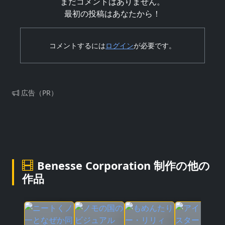
まだコメントはありません。
最初の投稿はあなたから！
コメントするには
ログイン
が必要です。
広告（PR）
Benesse Corporation 制作の他の
作品