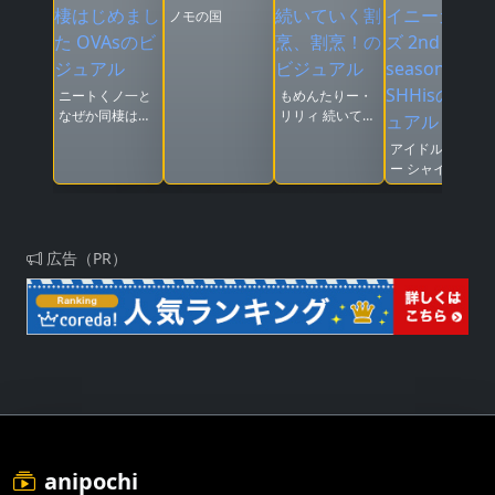
ノモの国
ニートくノ一と
もめんたりー・
なぜか同棲はじ
リリィ 続いてい
めました OVAs
く割烹、割烹！
アイドルマスタ
ー シャイニーカ
ラーズ 2nd
season SHHis
広告（PR）
anipochi