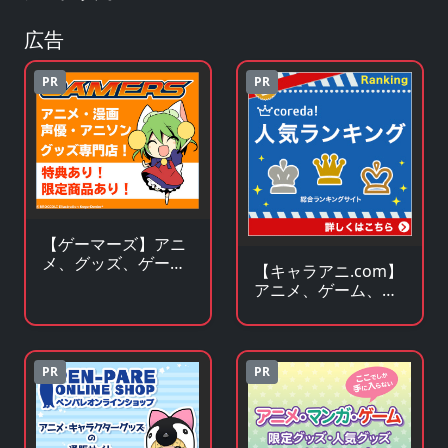
広告
PR
PR
【ゲーマーズ】アニ
メ、グッズ、ゲー
【キャラアニ.com】
ム、声優、フィギュ
アニメ、ゲーム、ア
ア多数販売のチェー
イドル関連 人気グッ
ンストア
ズの総合オンライン
ストア
PR
PR