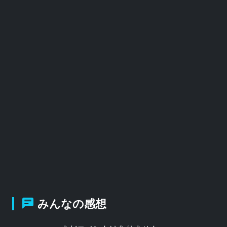
みんなの感想