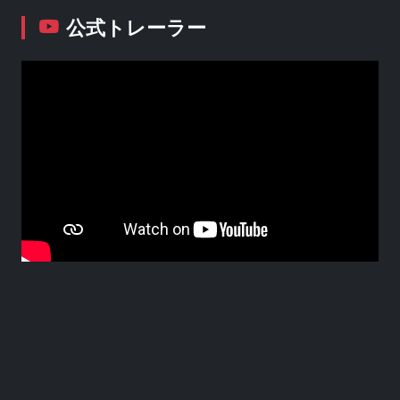
公式トレーラー