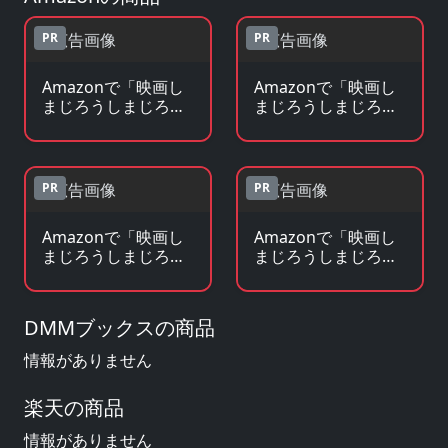
PR
PR
Amazonで「映画し
Amazonで「映画し
まじろうしまじろう
まじろうしまじろう
と ゆうきのうた」の
と ゆうきのうた」の
Blu-ray・DVDを見る
原作コミックを見る
PR
PR
Amazonで「映画し
Amazonで「映画し
まじろうしまじろう
まじろうしまじろう
と ゆうきのうた」の
と ゆうきのうた」の
原作小説・ラノベを
グッズ・フィギュア
見る
を見る
DMMブックスの商品
情報がありません
楽天の商品
情報がありません