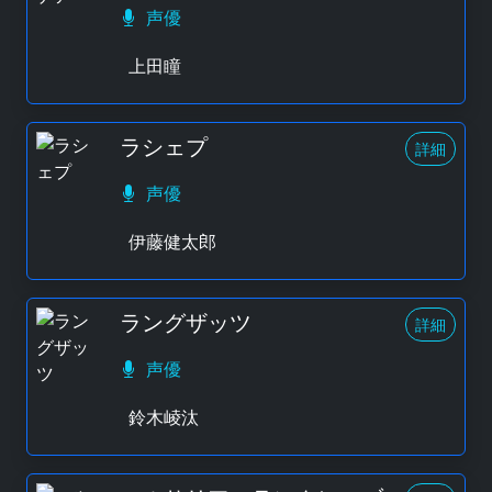
声優
上田瞳
ラシェプ
詳細
声優
伊藤健太郎
ラングザッツ
詳細
声優
鈴木崚汰