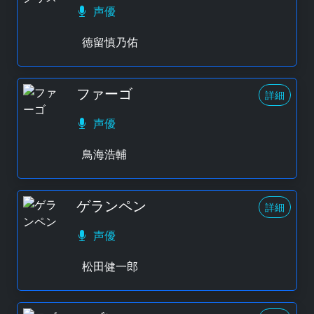
声優
徳留慎乃佑
ファーゴ
詳細
声優
鳥海浩輔
ゲランペン
詳細
声優
松田健一郎