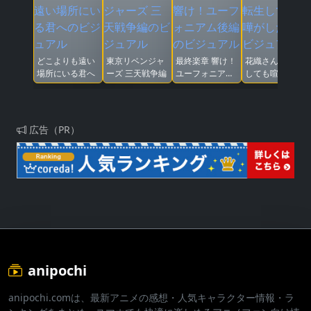
どこよりも遠い
東京リベンジャ
最終楽章 響け！
花織さんは転生
場所にいる君へ
ーズ 三天戦争編
ユーフォニアム
しても喧嘩がし
後編
たい
広告（PR）
anipochi
anipochi.comは、最新アニメの感想・人気キャラクター情報・ラ