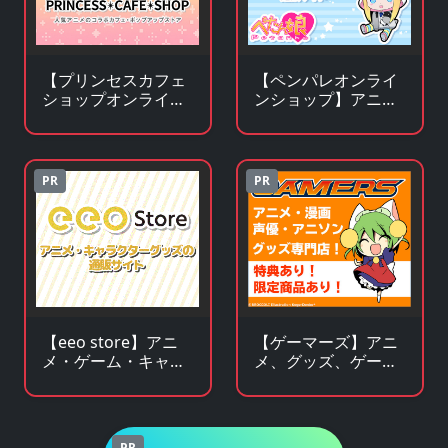
【プリンセスカフェ
【ペンパレオンライ
ショップオンライ
ンショップ】アニ
ン】アニメ・キャラ
メ・キャラクターグ
クターグッズの通販
ッズの通販サイト
サイト
PR
PR
【ゲーマーズ】アニ
【eeo store】アニ
メ、グッズ、ゲー
メ・ゲーム・キャラ
ム、声優、フィギュ
クターグッズの通販
ア多数販売のチェー
サイト
ンストア
PR