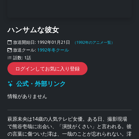
ハンサムな彼女
放送開始日: 1992年01月21日
（1992年のアニメ一覧）
放送クール:
1992年冬クール
話数: 1話
ログインしてお気に入り登録
公式・外部リンク
情報がありません
萩原未央は14歳の人気テレビ女優。ある日、撮影現場
で熊谷壱哉に出会い、「演技がくさい」と言われる。彼
の言葉に傷ついた澪は、一哉のことが忘れられない。澪