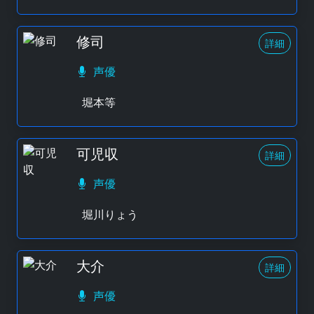
修司
詳細
声優
堀本等
可児収
詳細
声優
堀川りょう
大介
詳細
声優