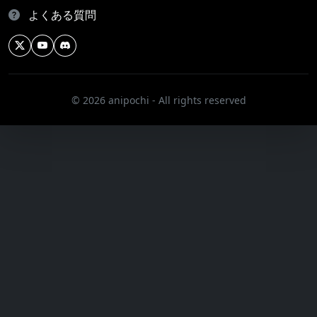
よくある質問
© 2026 anipochi - All rights reserved