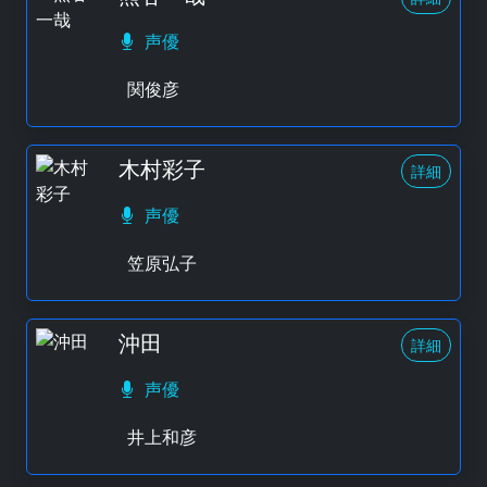
声優
関俊彦
木村彩子
詳細
声優
笠原弘子
沖田
詳細
声優
井上和彦