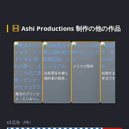
Ashi Productions 制作の他の作品
エリスの聖杯
自称悪役令嬢な
結婚するって、
婚約者の観察記
本当ですか
録。
魔法のプリンセ
ス ミンキーモ
モ 憧れの夢へ
まごころの二重
奏（デュオ）
広告（PR）