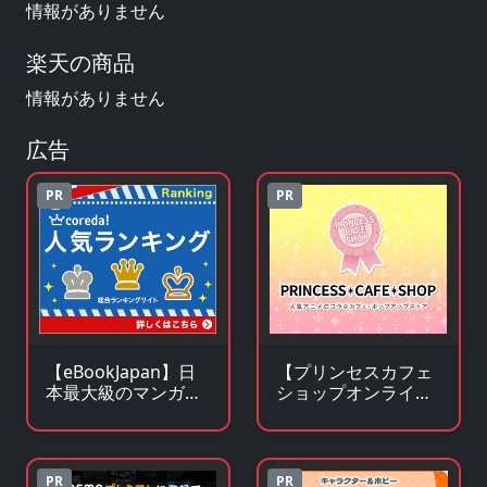
情報がありません
楽天の商品
情報がありません
広告
PR
PR
【eBookJapan】日
【プリンセスカフェ
本最大級のマンガ
ショップオンライ
（電子書籍）販売サ
ン】アニメ・キャラ
イト
クターグッズの通販
サイト
PR
PR