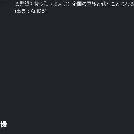
る野望を持つ卍（まんじ）帝国の軍隊と戦うことにな
(出典：AniDB）
優