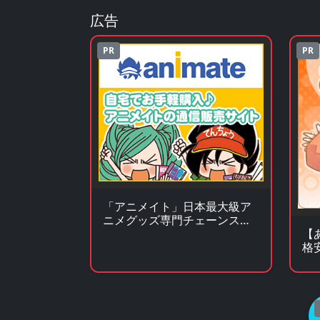
広告
PR
PR
「アニメイト」日本最大級ア
ニメグッズ専門チェーンスト
ア
【
格