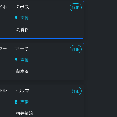
ドボス
詳細
声優
島香裕
マーチ
詳細
声優
藤本譲
トルマ
詳細
声優
桜井敏治