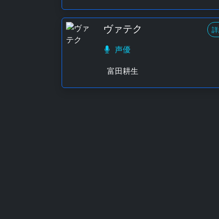
ヴァテク
詳
声優
富田耕生