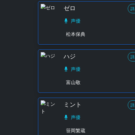
ゼロ
詳
声優
松本保典
ハジ
詳
声優
富山敬
ミント
詳
声優
笹岡繁蔵