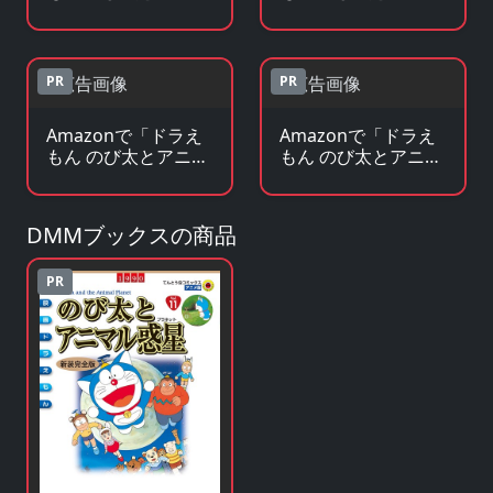
ル惑星」のBlu-ray・
ル惑星」の原作コミ
DVDを見る
ックを見る
PR
PR
Amazonで「ドラえ
Amazonで「ドラえ
もん のび太とアニマ
もん のび太とアニマ
ル惑星」の原作小
ル惑星」のグッズ・
説・ラノベを見る
フィギュアを見る
DMMブックスの商品
PR