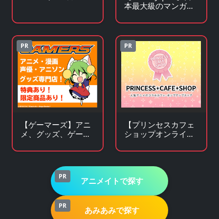
本最大級のマンガ
（電子書籍）販売サ
イト
PR
PR
【ゲーマーズ】アニ
【プリンセスカフェ
メ、グッズ、ゲー
ショップオンライ
ム、声優、フィギュ
ン】アニメ・キャラ
ア多数販売のチェー
クターグッズの通販
ンストア
サイト
PR
アニメイトで探す
PR
あみあみで探す