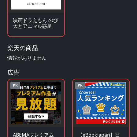
映画ドラえもん のび
太とアニマル惑星
楽天の商品
情報がありません
広告
PR
PR
ABEMAプレミアム
【eBookJapan】日