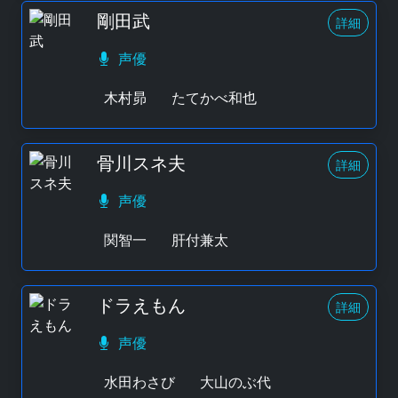
剛田武
詳細
声優
木村昴
たてかべ和也
骨川スネ夫
詳細
声優
関智一
肝付兼太
ドラえもん
詳細
声優
水田わさび
大山のぶ代