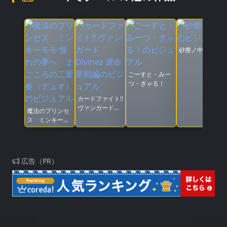
砂塵ノ中デ
ごーすと・みー
つ・ぎゃる！
カードファイト!!
ヴァンガード
魔法のプリンセ
Divinez 運命星
ス ミンキーモ
戦編
モ 憧れの夢へ
まごころの二重
奏（デュオ）
広告（PR）