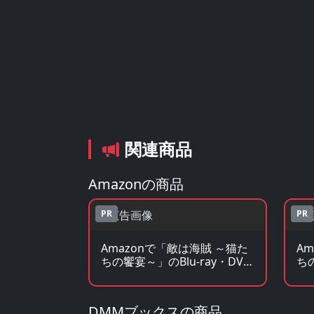
関連商品
Amazonの商品
PR
PR
Amazonで「敵は海賊 ～猫た
A
ちの饗宴～」のBlu-ray・DVD
ち
を見る
を
DMMブックスの商品