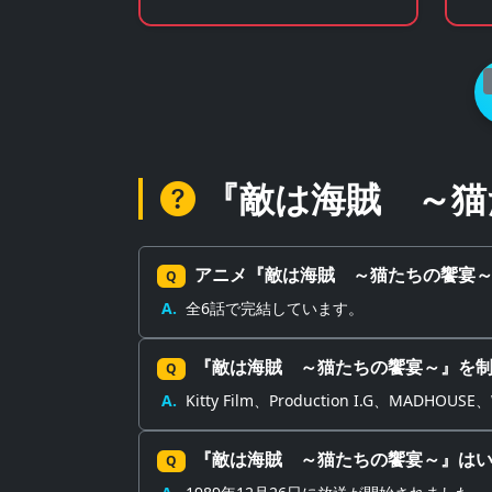
ア多数販売のチェーンストア
ム
『敵は海賊 ～猫
アニメ『敵は海賊 ～猫たちの饗宴
Q
A.
全6話で完結しています。
『敵は海賊 ～猫たちの饗宴～』を
Q
A.
Kitty Film、Production I.G、MADH
『敵は海賊 ～猫たちの饗宴～』は
Q