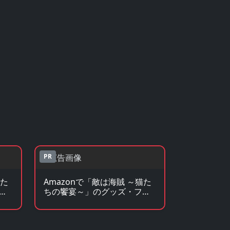
PR
猫た
Amazonで「敵は海賊 ～猫た
ラ
ちの饗宴～」のグッズ・フィ
ギュアを見る