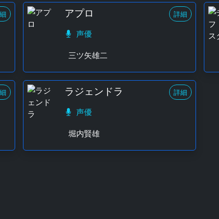
アプロ
細
詳細
声優
三ツ矢雄二
ラジェンドラ
細
詳細
声優
堀内賢雄