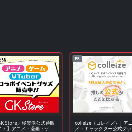
PR
K Store／極楽湯公式通販
colleize（コレイズ）| ア
イト】アニメ・漫画・ゲー
メ・キャラクター公式グッ