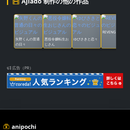
Ajiado 制作の他の作品
REVENGER
矢野くんの普通
悪役令嬢転生お
ゆびさきと恋々
の日々
じさん
広告（PR）
anipochi