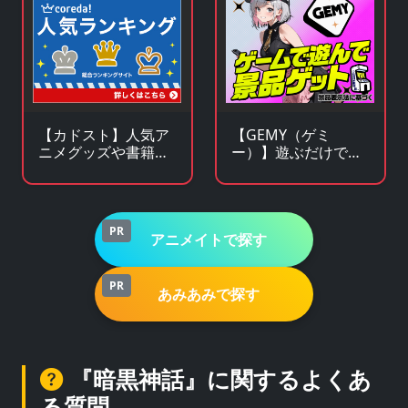
【カドスト】人気ア
【GEMY（ゲミ
ニメグッズや書籍の
ー）】遊ぶだけで景
KADOKAWA公式オン
品チャンス！成長型
ラインストア
ゲームサービス
PR
アニメイトで探す
PR
あみあみで探す
『暗黒神話』に関するよくあ
る質問