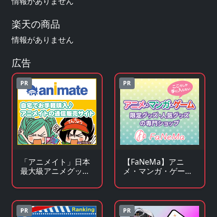
情報がありません
楽天の商品
情報がありません
広告
PR
PR
「アニメイト」日本
【FaNeMa】アニ
最大級アニメグッズ
メ・マンガ・ゲーム
専門チェーンストア
等のオリジナルグッ
ズを皆様にお届けし
ます！
PR
PR