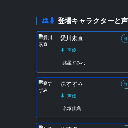
登場キャラクターと声
愛川素直
詳
声優
諸星すみれ
森すずみ
詳
声優
名塚佳織