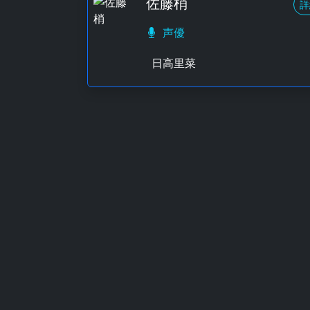
佐藤梢
詳
声優
日高里菜