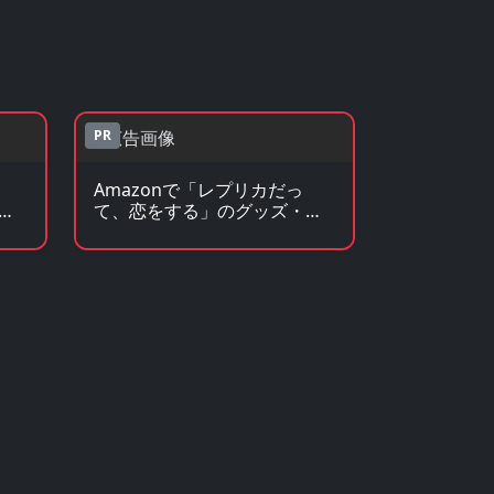
PR
Amazonで「レプリカだっ
・
て、恋をする」のグッズ・フ
ィギュアを見る