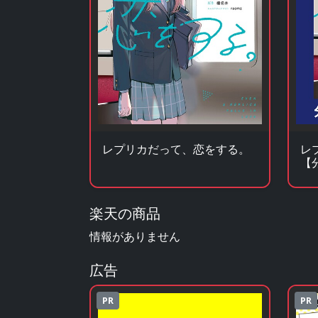
レプリカだって、恋をする。
レ
【
楽天の商品
情報がありません
広告
PR
PR