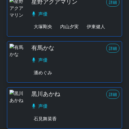
星野アクアマリン
詳細
声優
大塚剛央
内山夕実
伊東健人
有馬かな
詳細
声優
潘めぐみ
黒川あかね
詳細
声優
石見舞菜香