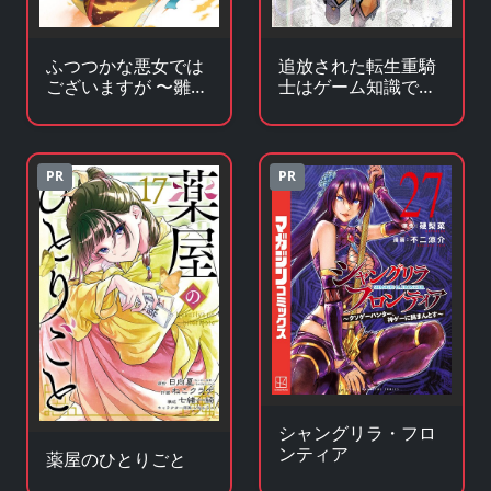
ふつつかな悪女では
追放された転生重騎
ございますが 〜雛宮
士はゲーム知識で無
蝶鼠とりかえ伝〜
双する
PR
PR
シャングリラ・フロ
ンティア
薬屋のひとりごと