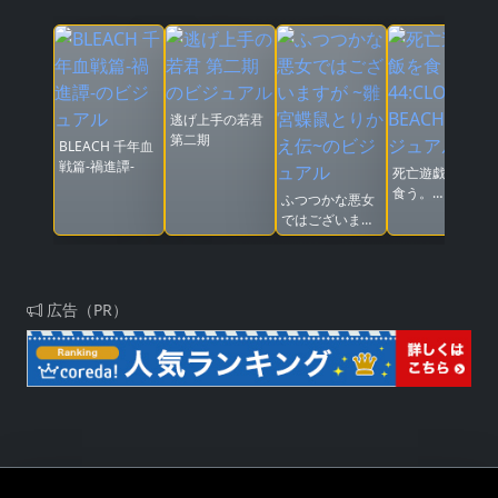
逃げ上手の若君
第二期
BLEACH 千年血
戦篇-禍進譚-
死亡遊戯で飯を
食う。
ふつつかな悪女
44:CLOUDY
ではございます
BEACH
が ~雛宮蝶鼠と
りかえ伝~
広告（PR）