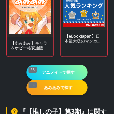
【eBookJapan】日
本最大級のマンガ
【あみあみ】キャラ
（電子書籍）販売サ
＆ホビー格安通販
イト
PR
アニメイトで探す
PR
あみあみで探す
『【推しの子】第3期』に関す