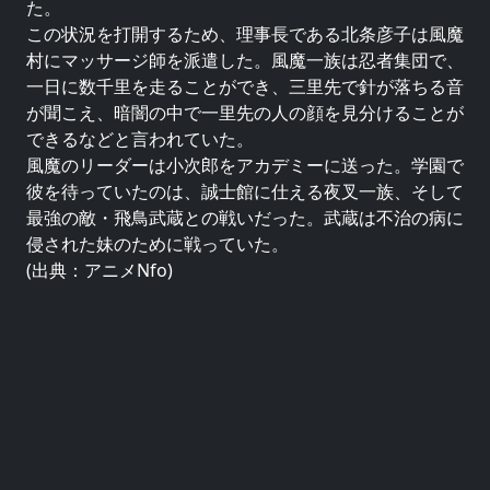
た。
この状況を打開するため、理事長である北条彦子は風魔
村にマッサージ師を派遣した。風魔一族は忍者集団で、
一日に数千里を走ることができ、三里先で針が落ちる音
が聞こえ、暗闇の中で一里先の人の顔を見分けることが
できるなどと言われていた。
風魔のリーダーは小次郎をアカデミーに送った。学園で
彼を待っていたのは、誠士館に仕える夜叉一族、そして
最強の敵・飛鳥武蔵との戦いだった。武蔵は不治の病に
侵された妹のために戦っていた。
(出典：アニメNfo)