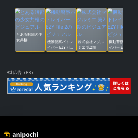
とある暗部の少
女共棲
機動警察パトレ
株式会社マジル
機動警察パトレ
イバー EZY File
ミエ 第2期
イバー EZY File
2
1
広告（PR）
anipochi