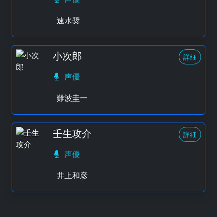
速水奨
小次郎
詳細
声優
難波圭一
壬生攻介
詳細
声優
井上和彦