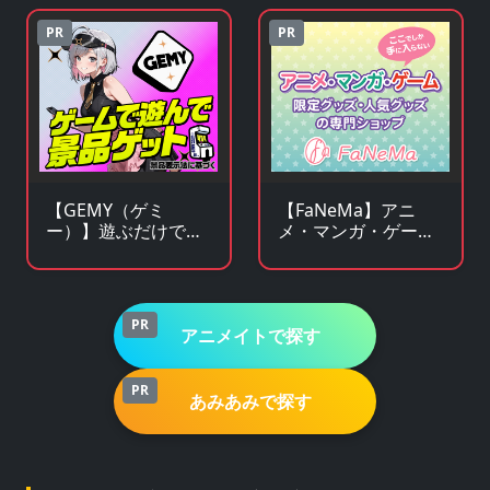
PR
PR
【GEMY（ゲミ
【FaNeMa】アニ
ー）】遊ぶだけで景
メ・マンガ・ゲーム
品チャンス！成長型
等のオリジナルグッ
ゲームサービス
ズを皆様にお届けし
ます！
PR
アニメイトで探す
PR
あみあみで探す