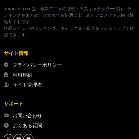
anipochi.comは、最新アニメの感想・人気キャラクター情報・ラ
ンキングをまとめ、スマホでも快適に楽しめるアニメファン向け情
報サイトです。
作品レビューやランキング、キャラクター紹介をワンストップで確
認できます。
サイト情報
プライバシーポリシー
利用規約
サイト管理者
サポート
お問い合わせ
よくある質問