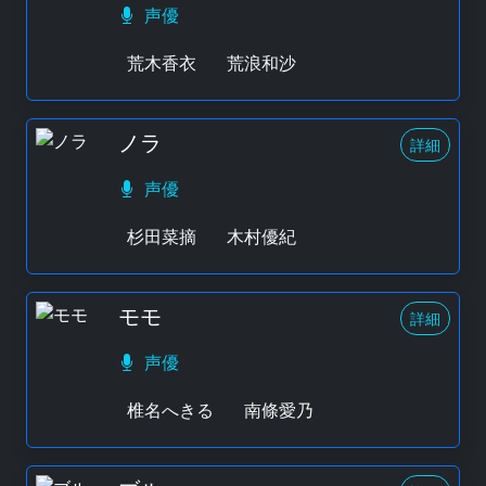
声優
荒木香衣
荒浪和沙
ノラ
詳細
声優
杉田菜摘
木村優紀
モモ
詳細
声優
椎名へきる
南條愛乃