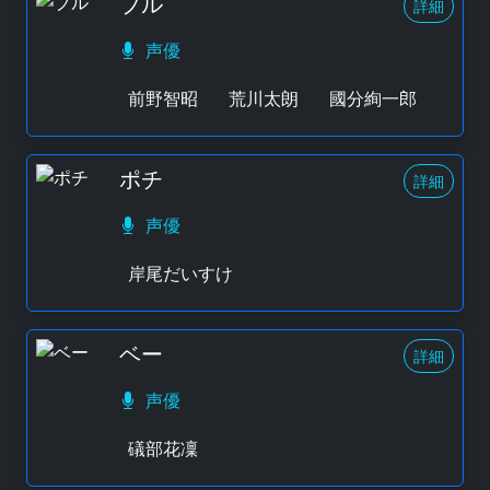
ブル
詳細
声優
前野智昭
荒川太朗
國分絢一郎
ポチ
詳細
声優
岸尾だいすけ
ベー
詳細
声優
礒部花凜