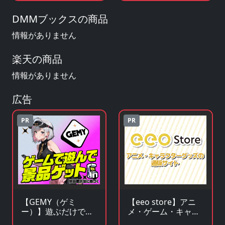
を見る
アを見る
DMMブックスの商品
情報がありません
楽天の商品
情報がありません
広告
PR
PR
【GEMY（ゲミ
【eeo store】アニ
ー）】遊ぶだけで景
メ・ゲーム・キャラ
品チャンス！成長型
クターグッズの通販