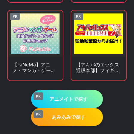
ゲームサービス
サイト
PR
PR
【FaNeMa】アニ
【アキバのエックス
メ・マンガ・ゲーム
通販本部】フィギュ
等のオリジナルグッ
アやキャラクターグ
ズを皆様にお届けし
ッズがアキバ価格で
ます！
買える！
PR
アニメイトで探す
PR
あみあみで探す