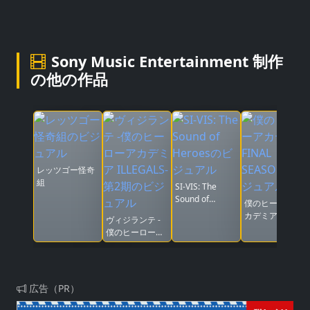
Sony Music Entertainment 制作
の他の作品
レッツゴー怪奇
組
SI-VIS: The
Sound of
僕のヒーローア
Heroes
カデミア FINAL
ヴィジランテ -
SEASON
僕のヒーローア
カデミア
ILLEGALS- 第2
期
広告（PR）